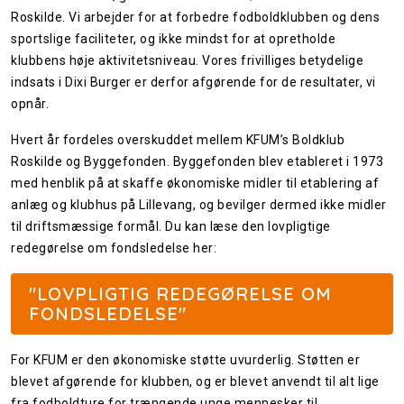
Roskilde. Vi arbejder for at forbedre fodboldklubben og dens
sportslige faciliteter, og ikke mindst for at opretholde
klubbens høje aktivitetsniveau. Vores frivilliges betydelige
indsats i Dixi Burger er derfor afgørende for de resultater, vi
opnår.
Hvert år fordeles overskuddet mellem KFUM’s Boldklub
Roskilde og Byggefonden. Byggefonden blev etableret i 1973
med henblik på at skaffe økonomiske midler til etablering af
anlæg og klubhus på Lillevang, og bevilger dermed ikke midler
til driftsmæssige formål. Du kan læse den lovpligtige
redegørelse om fondsledelse her:
"LOVPLIGTIG REDEGØRELSE OM
FONDSLEDELSE"
For KFUM er den økonomiske støtte uvurderlig. Støtten er
blevet afgørende for klubben, og er blevet anvendt til alt lige
fra fodboldture for trængende unge mennesker til