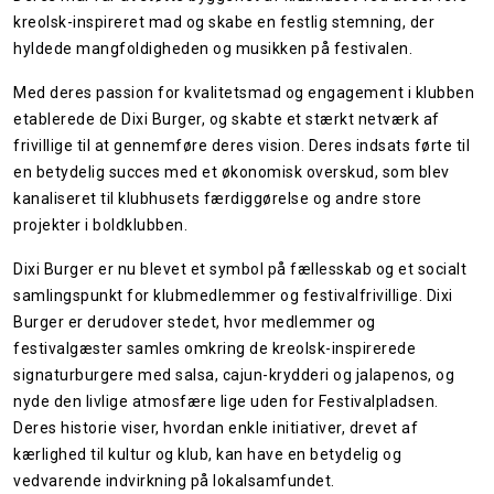
kreolsk-inspireret mad og skabe en festlig stemning, der
hyldede mangfoldigheden og musikken på festivalen.
Med deres passion for kvalitetsmad og engagement i klubben
etablerede de Dixi Burger, og skabte et stærkt netværk af
frivillige til at gennemføre deres vision. Deres indsats førte til
en betydelig succes med et økonomisk overskud, som blev
kanaliseret til klubhusets færdiggørelse og andre store
projekter i boldklubben.
Dixi Burger er nu blevet et symbol på fællesskab og et socialt
samlingspunkt for klubmedlemmer og festivalfrivillige. Dixi
Burger er derudover stedet, hvor medlemmer og
festivalgæster samles omkring de kreolsk-inspirerede
signaturburgere med salsa, cajun-krydderi og jalapenos, og
nyde den livlige atmosfære lige uden for Festivalpladsen.
Deres historie viser, hvordan enkle initiativer, drevet af
kærlighed til kultur og klub, kan have en betydelig og
vedvarende indvirkning på lokalsamfundet.